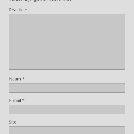
Reactie
*
Naam
*
E-mail
*
Site